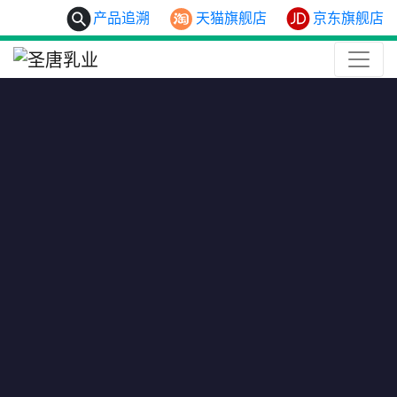
产品追溯
天猫旗舰店
京东旗舰店